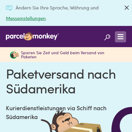
Ändern Sie Ihre Sprache, Währung und
Messeinstellungen
.
Ermäßigte Preise mit Premium-
Vergleichen Sie Preise und Dienstleistungen zu über
Kurieren
240 Reisezielen
Sparen Sie Zeit und Geld beim Versand von
Paketen
Paketversand nach
Südamerika
Kurierdienstleistungen via Schiff nach
Südamerika