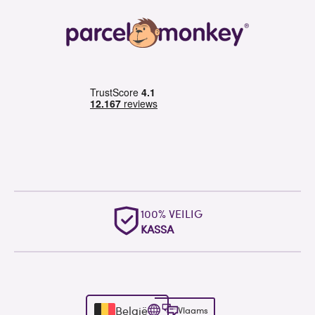
UITSTEKENDE
WERELDWIJDE ONDERSTEUNING
België
Vlaams