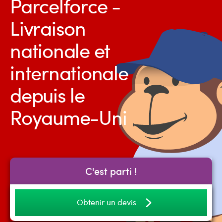
Parcelforce -
Livraison
nationale et
internationale
depuis le
Royaume-Uni
C'est parti !
Obtenir un devis