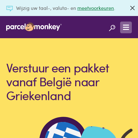
Wijzig uw taal-, valuta- en
meetvoorkeuren
.
Verstuur een pakket
vanaf België naar
Griekenland