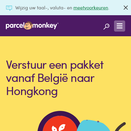
Wijzig uw taal-, valuta- en
meetvoorkeuren
.
Verstuur een pakket
vanaf België naar
Hongkong